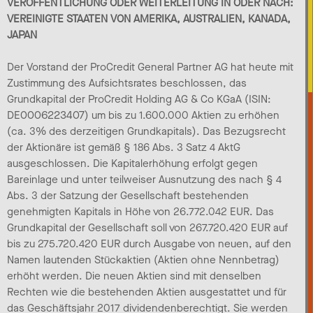
VERÖFFENTLICHUNG ODER WEITERLEITUNG IN ODER NACH:
VEREINIGTE STAATEN VON AMERIKA, AUSTRALIEN, KANADA,
JAPAN
Der Vorstand der ProCredit General Partner AG hat heute mit
Zustimmung des Aufsichtsrates beschlossen, das
Grundkapital der ProCredit Holding AG & Co KGaA (ISIN:
DE0006223407) um bis zu 1.600.000 Aktien zu erhöhen
(ca. 3% des derzeitigen Grundkapitals). Das Bezugsrecht
der Aktionäre ist gemäß § 186 Abs. 3 Satz 4 AktG
ausgeschlossen. Die Kapitalerhöhung erfolgt gegen
Bareinlage und unter teilweiser Ausnutzung des nach § 4
Abs. 3 der Satzung der Gesellschaft bestehenden
genehmigten Kapitals in Höhe von 26.772.042 EUR. Das
Grundkapital der Gesellschaft soll von 267.720.420 EUR auf
bis zu 275.720.420 EUR durch Ausgabe von neuen, auf den
Namen lautenden Stückaktien (Aktien ohne Nennbetrag)
erhöht werden. Die neuen Aktien sind mit denselben
Rechten wie die bestehenden Aktien ausgestattet und für
das Geschäftsjahr 2017 dividendenberechtigt. Sie werden