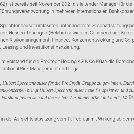
) ist bereits seit November 2021 als leitender Manager für die 
t Führungsverantwortung in mehreren internationalen Bankkonze
t Spechtenhauser umfassten unter anderem Geschäftsleitungspos
ank Hessen-Thüringen (Helaba) sowie des Commerzbank Konzern
ichen Risikomanagement, Finance, Konzernentwicklung und Corp
Leasing und Investitionsfinanzierung.
im Vorstand für die ProCredit Holding AG & Co KGaA die Bereich
perational Risk Management und Legal.
ist, Hubert Spechtenhauser für die ProCredit Gruppe zu gewinnen. Durc
Bankkonzernen bringt Hubert Spechtenhauser neue Perspektiven und zu
so Dr.
e Vorstand freuen sich auf die weitere Zusammenarbeit mit ihm“,
in der Aufsichtsratssitzung vom 11. Februar mit Wirkung ab de