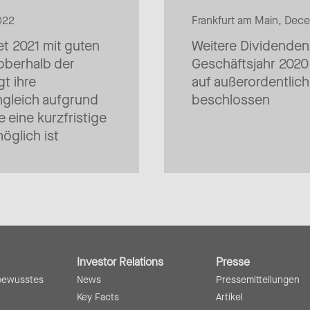
022
Frankfurt am Main, Dec
t 2021 mit guten
Weitere Dividenden
 oberhalb der
Geschäftsjahr 2020 
t ihre
auf außerordentli
nngleich aufgrund
beschlossen
e eine kurzfristige
öglich ist
Investor Relations
Presse
bewusstes
News
Pressemitteilungen
Key Facts
Artikel