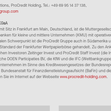
ns, ProCredit Holding, Tel.: +49 69 95 14 37 138,
-group.com
 KGaA
it Sitz in Frankfurt am Main, Deutschland, ist die Muttergesells
banken für kleine und mittlere Unternehmen (KMU) mit operativ
alen Schwerpunkt ist die ProCredit Gruppe auch in Südamerika un
andard der Frankfurter Wertpapierbörse gehandelt. Zu den Anke
en Investoren Zeitinger Invest und ProCredit Staff Invest (die I
ische DOEN Participaties BV, die KfW und die IFC (Weltbankgruppe
 Unternehmen im Sinne des Kreditwesengesetzes der Bundesrepu
 Bundesanstalt für Finanzdienstleistungsaufsicht (BaFin) und 
n Sie im Internet auf der Webseite
www.procredit-holding.com
.