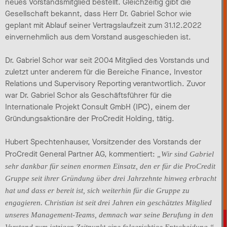
neues Vorstandsmitglied bestellt. Gleichzeitig gibt die
Gesellschaft bekannt, dass Herr Dr. Gabriel Schor wie
geplant mit Ablauf seiner Vertragslaufzeit zum 31.12.2022
einvernehmlich aus dem Vorstand ausgeschieden ist.
Dr. Gabriel Schor war seit 2004 Mitglied des Vorstands und
zuletzt unter anderem für die Bereiche Finance, Investor
Relations und Supervisory Reporting verantwortlich. Zuvor
war Dr. Gabriel Schor als Geschäftsführer für die
Internationale Projekt Consult GmbH (IPC), einem der
Gründungsaktionäre der ProCredit Holding, tätig.
Hubert Spechtenhauser, Vorsitzender des Vorstands der
ProCredit General Partner AG, kommentiert:
„Wir sind Gabriel
sehr dankbar für seinen enormen Einsatz, den er für die ProCredit
Gruppe seit ihrer Gründung über drei Jahrzehnte hinweg erbracht
hat und dass er bereit ist, sich weiterhin für die Gruppe zu
engagieren. Christian ist seit drei Jahren ein geschätztes Mitglied
unseres Management-Teams, demnach war seine Berufung in den
Vorstand zum jetzigen Zeitpunkt eine folgerichtige Entscheidung.“