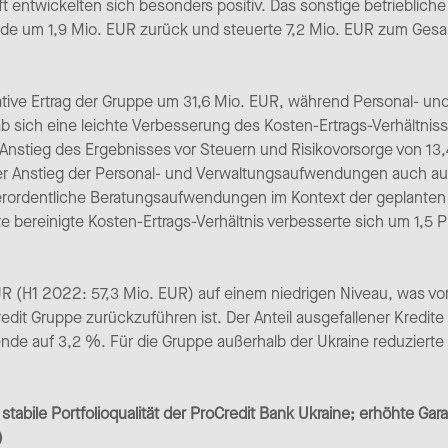
 entwickelten sich besonders positiv. Das sonstige betriebliche
riode um 1,9 Mio. EUR zurück und steuerte 7,2 Mio. EUR zum Gesa
rative Ertrag der Gruppe um 31,6 Mio. EUR, während Personal-
b sich eine leichte Verbesserung des Kosten-Ertrags-Verhältnis
 Anstieg des Ergebnisses vor Steuern und Risikovorsorge von 13
er Anstieg der Personal- und Verwaltungsaufwendungen auch auf 
ßerordentliche Beratungsaufwendungen im Kontext der geplant
e bereinigte Kosten-Ertrags-Verhältnis verbesserte sich um 1,5
UR (H1 2022: 57,3 Mio. EUR) auf einem niedrigen Niveau, was vor 
redit Gruppe zurückzuführen ist. Der Anteil ausgefallener Kredite
de auf 3,2 %. Für die Gruppe außerhalb der Ukraine reduzierte 
abile Portfolioqualität der ProCredit Bank Ukraine; erhöhte Garan
)