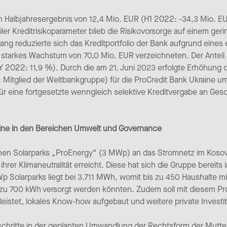
ein Halbjahresergebnis von 12,4 Mio. EUR (H1 2022: -34,3 Mio. EU
ler Kreditrisikoparameter blieb die Risikovorsorge auf einem ge
ang reduzierte sich das Kreditportfolio der Bank aufgrund eines
 starkes Wachstum von 70,0 Mio. EUR verzeichneten. Der Anteil 
 2022: 11,9 %). Durch die am 21. Juni 2023 erfolgte Erhöhung d
Mitglied der Weltbankgruppe) für die ProCredit Bank Ukraine u
für eine fortgesetzte wenngleich selektive Kreditvergabe an Ges
teine in den Bereichen Umwelt und Governance
en Solarparks „ProEnergy“ (3 MWp) an das Stromnetz im Kosovo
hrer Klimaneutralität erreicht. Diese hat sich die Gruppe bereits
 Solarparks liegt bei 3.711 MWh, womit bis zu 450 Haushalte mi
zu 700 kWh versorgt werden könnten. Zudem soll mit diesem Pro
leistet, lokales Know-how aufgebaut und weitere private Invest
schritte in der geplanten Umwandlung der Rechtsform der Mutter