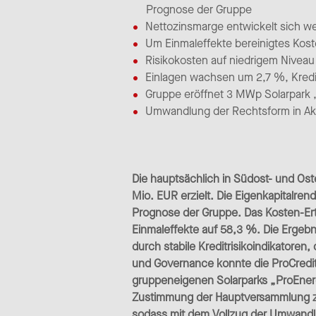
Prognose der Gruppe
Nettozinsmarge entwickelt sich we
Um Einmaleffekte bereinigtes Kost
Risikokosten auf niedrigem Niveau 
Einlagen wachsen um 2,7 %, Kredi
Gruppe eröffnet 3 MWp Solarpark „
Umwandlung der Rechtsform in Akti
Die hauptsächlich in Südost- und Ost
Mio. EUR erzielt. Die Eigenkapitalrend
Prognose der Gruppe. Das Kosten-Ertr
Einmaleffekte auf 58,3 %. Die Ergebn
durch stabile Kreditrisikoindikatore
und Governance konnte die ProCredit 
gruppeneigenen Solarparks „ProEnerg
Zustimmung der Hauptversammlung zu
sodass mit dem Vollzug der Umwandlu