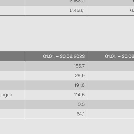
6.156,0
6.458,1
6
01.01. – 30.06.2023
01.01. – 30.0
155,7
28,9
191,8
dungen
114,5
0,5
64,1