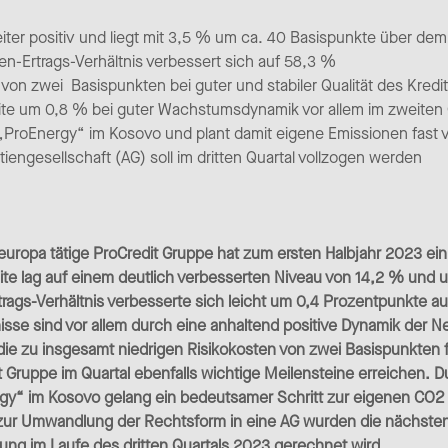
iter positiv und liegt mit 3,5 % um ca. 40 Basispunkte über d
en-Ertrags-Verhältnis verbessert sich auf 58,3 %
von zwei Basispunkten bei guter und stabiler Qualität des Kredit
te um 0,8 % bei guter Wachstumsdynamik vor allem im zweiten 
ProEnergy“ im Kosovo und plant damit eigene Emissionen fast v
engesellschaft (AG) soll im dritten Quartal vollzogen werden
europa tätige ProCredit Gruppe hat zum ersten Halbjahr 2023 ein
ite lag auf einem deutlich verbesserten Niveau von 14,2 % und unt
ags-Verhältnis verbesserte sich leicht um 0,4 Prozentpunkte au
isse sind vor allem durch eine anhaltend positive Dynamik der 
n, die zu insgesamt niedrigen Risikokosten von zwei Basispunkten
Gruppe im Quartal ebenfalls wichtige Meilensteine erreichen. D
y“ im Kosovo gelang ein bedeutsamer Schritt zur eigenen CO2 Ne
r Umwandlung der Rechtsform in eine AG wurden die nächsten k
ng im Laufe des dritten Quartals 2023 gerechnet wird.