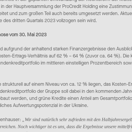
 der Hauptversammlung der ProCredit Holding eine Zustimmung
eitet und zum großen Teil auch bereits umgesetzt werden. Aktue
des dritten Quartals 2023 vollzogen sein wird.
gnose vom 30. Mai 2023
 aufgrund der anhaltend starken Finanzergebnisse den Ausblick 
ten-Ertrags-Verhältnis auf 62 % – 64 % (zuvor ca. 64 %). Die k
nkreditportfolio im mittleren einstelligen Prozentbereich sowi
dite strukturell auf einem Niveau von ca. 12 % liegen, das Kosten-E
denkreditportfolio der Gruppe soll dabei in den kommenden Jahre
ebaut werden, und grüne Kredite einen Anteil am Gesamtportfoli
iches Aufwertungspotenzial in der Ukraine.
tenhauser:
„Wir sind natürlich sehr zufrieden mit den Halbjahreserge
rreichen. Noch wichtiger ist es uns, dass die Ergebnisse unsere mittelfr