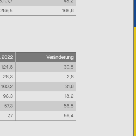
6.107,7
48,2
.289,5
168,6
6.2022
Veränderung
124,8
30,8
26,3
2,6
160,2
31,6
96,3
18,2
57,3
-56,8
7,7
56,4