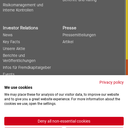
Berichte und Rating
Risikomanagement und
interne Kontrollen
Investor Relations
Presse
News
Pressemitteilungen
Key Facts
Artikel
Unsere Aktie
Berichte und
Veröffentlichungen
Infos für Fremdkapitalgeber
Events
Corporate Governance
Privacy policy
We use cookies
Kontakt
We may place these for analysis of our visitor data, to improve our website
and to give you a great website experience. For more information about the
cookies we use, open the settings.
Offene Stellen
Downloads
Deny all non-essential cookies