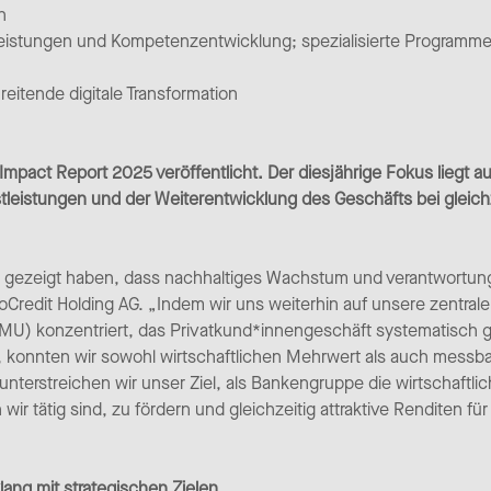
n
tleistungen und Kompetenzentwicklung; spezialisierte Programm
eitende digitale Transformation
Impact Report 2025 veröffentlicht. Der diesjährige Fokus liegt au
nstleistungen und der Weiterentwicklung des Geschäfts bei gleich
er gezeigt haben, dass nachhaltiges Wachstum und verantwortun
roCredit Holding AG. „Indem wir uns weiterhin auf unsere zentrale 
MU) konzentriert, das Privatkund*innengeschäft systematisch ge
, konnten wir sowohl wirtschaftlichen Mehrwert als auch messb
unterstreichen wir unser Ziel, als Bankengruppe die wirtschaftli
ir tätig sind, zu fördern und gleichzeitig attraktive Renditen fü
lang mit strategischen Zielen