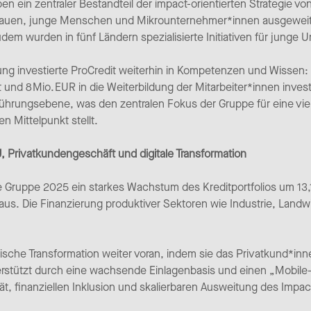
ben ein zentraler Bestandteil der impact-orientierten Strategie vo
Frauen, junge Menschen und Mikrounternehmer*innen ausgeweite
em wurden in fünf Ländern spezialisierte Initiativen für junge
ng investierte ProCredit weiterhin in Kompetenzen und Wissen
d 8 Mio. EUR in die Weiterbildung der Mitarbeiter*innen investi
Führungsebene, was den zentralen Fokus der Gruppe für eine vie
n Mittelpunkt stellt.
Privatkundengeschäft und digitale Transformation
die Gruppe 2025 ein starkes Wachstum des Kreditportfolios um 1
aus. Die Finanzierung produktiver Sektoren wie Industrie, Land
tegische Transformation weiter voran, indem sie das Privatkund*i
stützt durch eine wachsende Einlagenbasis und einen „Mobile-F
ät, finanziellen Inklusion und skalierbaren Ausweitung des Impac