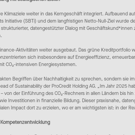
e Klimaziele weiter in das Kerngeschäft integriert. Aufbauend au
s Initiative (SBTi) und dem langfristigen Netto-Null-Ziel wurde 
in strukturierter, datengestützter Dialog mit Geschäftskund*inn
.
Finance-Aktivitäten weiter ausgebaut. Das grüne Kreditportfolio
onzentrierten sich insbesondere auf Energieeffizienz, erneuerb
 mit CO₂-intensiven Energiesystemen.
trakten Begriffen über Nachhaltigkeit zu sprechen, sondern sie i
Head of Sustainability der ProCredit Holding AG. „Im Jahr 2025 ha
– von der Einführung des CO₂-Rechners in allen Ländern bis hin 
 Investitionen in finanzielle Bildung. Dieser praxisnahe, daten
en Impact dort zu erzielen, wo er am wichtigsten ist: in der Rea
nd Kompetenzentwicklung