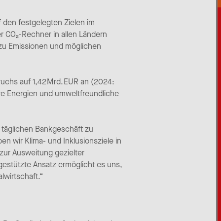
f den festgelegten Zielen im
der CO₂-Rechner in allen Ländern
en zu Emissionen und möglichen
 wuchs auf 1,42 Mrd. EUR an (2024:
are Energien und umweltfreundliche
m täglichen Bankgeschäft zu
ben wir Klima- und Inklusionsziele in
zur Ausweitung gezielter
gestützte Ansatz ermöglicht es uns,
lwirtschaft.“