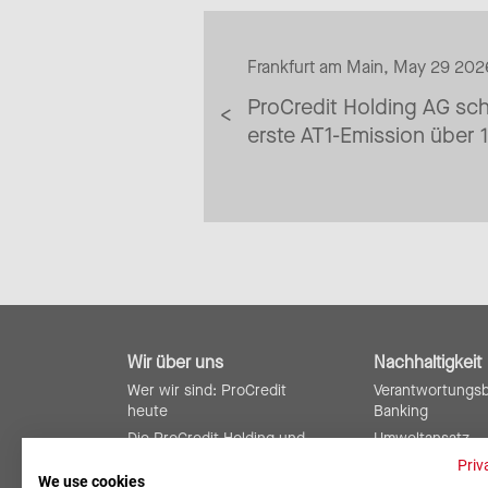
Frankfurt am Main, May 29 202
ProCredit Holding AG schl
erste AT1-Emission über 
Wir über uns
Nachhaltigkeit
Wer wir sind: ProCredit
Verantwortungs
heute
Banking
Die ProCredit Holding und
Umweltansatz
ihre Rolle
Soziale Verantw
Priv
We use cookies
ProCredit weltweit