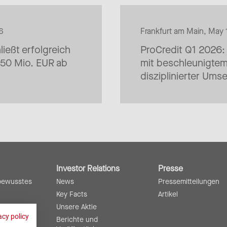
6
Frankfurt am Main, May
ießt erfolgreich
ProCredit Q1 2026: 
150 Mio. EUR ab
mit beschleunigte
disziplinierter Ums
Investor Relations
Presse
bewusstes
News
Pressemitteilungen
Key Facts
Artikel
Unsere Aktie
ortung
acy policy
Berichte und