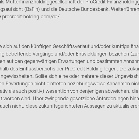
s Mutterfinanzholdinggesellschaft der ProCredit-Finanzholdingg
ungsaufsicht (BaFin) und die Deutsche Bundesbank. Weiterführen
w.procredit-holding.com/de/
e sich auf den künftigen Geschäftsverlauf und/oder künftige fin
ding betreffende Vorgänge und/oder Entwicklungen beziehen (zu
hen auf den gegenwärtigen Erwartungen und bestimmten Anna
rhalb des Einflussbereichs der ProCredit Holding liegen. Die zu
Ungewissheiten. Sollte sich eine oder mehrere dieser Ungewisshei
den Erwartungen nicht eintreten beziehungsweise Annahmen nic
iv als auch positiv) wesentlich von denjenigen abweichen, die a
t worden sind. Über zwingende gesetzliche Anforderungen hinau
auch nicht, diese zukunftsgerichteten Aussagen zu aktualisieren