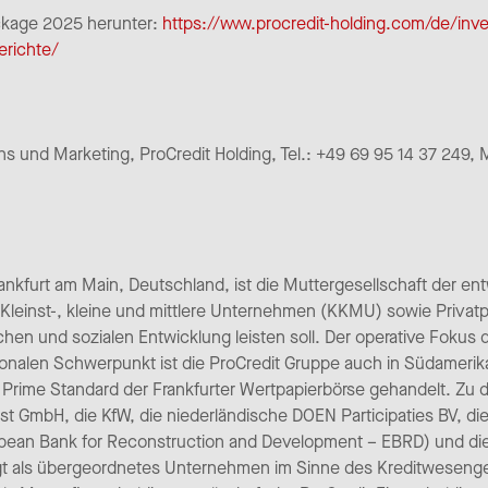
ckage 2025 herunter:
https://www.procredit-holding.com/de/inve
erichte/
s und Marketing, ProCredit Holding, Tel.: +49 69 95 14 37 249, M
Frankfurt am Main, Deutschland, ist die Muttergesellschaft der en
Kleinst-, kleine und mittlere Unternehmen (KKMU) sowie Privatp
schen und sozialen Entwicklung leisten soll. Der operative Fokus
onalen Schwerpunkt ist die ProCredit Gruppe auch in Südamerika
rime Standard der Frankfurter Wertpapierbörse gehandelt. Zu d
est GmbH, die KfW, die niederländische DOEN Participaties BV, di
ean Bank for Reconstruction and Development – EBRD) und die 
iegt als übergeordnetes Unternehmen im Sinne des Kreditweseng