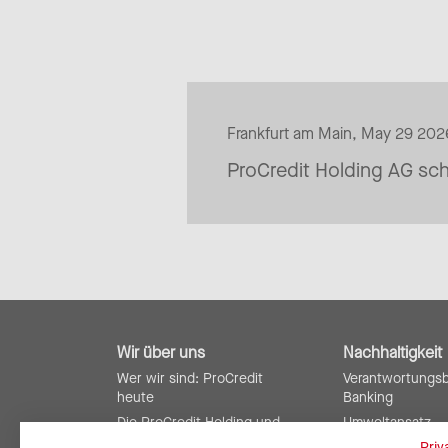
Frankfurt am Main, May 29 202
ProCredit Holding AG sch
Wir über uns
Nachhaltigkeit
Wer wir sind: ProCredit
Verantwortungs
heute
Banking
Die ProCredit Holding und
Umweltansatz
ihre Rolle
Soziale Verantw
Priv