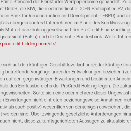
rime Standard der Frankfurter Wertpapierbörse gehandelt. Zu d
est GmbH, die KfW, die niederländische DOEN Participaties BV, di
ean Bank for Reconstruction and Development – EBRD) und die 
iegt als übergeordnetes Unternehmen im Sinne des Kreditweseng
s Mutterfinanzholdinggesellschaft der ProCredit-Finanzholdingg
ungsaufsicht (BaFin) und die Deutsche Bundesbank. Weiterführen
w.procredit-holding.com/de/
.
e sich auf den künftigen Geschäftsverlauf und/oder künftige fin
ding betreffende Vorgänge und/oder Entwicklungen beziehen (zu
hen auf den gegenwärtigen Erwartungen und bestimmten Anna
rhalb des Einflussbereichs der ProCredit Holding liegen. Die zu
Ungewissheiten. Sollte sich eine oder mehrere dieser Ungewisshei
den Erwartungen nicht eintreten beziehungsweise Annahmen nic
iv als auch positiv) wesentlich von denjenigen abweichen, die a
t worden sind. Über zwingende gesetzliche Anforderungen hinau
auch nicht, diese zukunftsgerichteten Aussagen zu aktualisieren