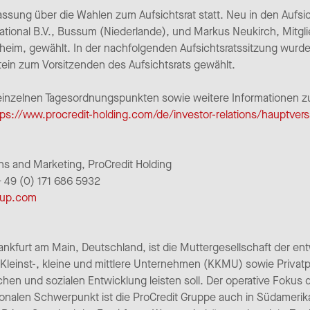
ssung über die Wahlen zum Aufsichtsrat statt. Neu in den Aufsi
ational B.V., Bussum (Niederlande), und Markus Neukirch, Mitg
eim, gewählt. In der nachfolgenden Aufsichtsratssitzung wurde
ein zum Vorsitzenden des Aufsichtsrats gewählt.
inzelnen Tagesordnungspunkten sowie weitere Informationen 
tps://www.procredit-holding.com/de/investor-relations/hauptve
ns and Marketing, ProCredit Holding
 + 49 (0) 171 686 5932
roup.com
Frankfurt am Main, Deutschland, ist die Muttergesellschaft der en
Kleinst-, kleine und mittlere Unternehmen (KKMU) sowie Privatp
schen und sozialen Entwicklung leisten soll. Der operative Fokus
onalen Schwerpunkt ist die ProCredit Gruppe auch in Südamerika