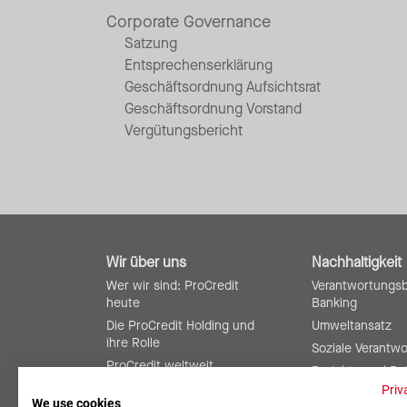
Corporate Governance
Satzung
Entsprechenserklärung
Geschäftsordnung Aufsichtsrat
Geschäftsordnung Vorstand
Vergütungsbericht
Wir über uns
Nachhaltigkeit
Wer wir sind: ProCredit
Verantwortungs
heute
Banking
Die ProCredit Holding und
Umweltansatz
ihre Rolle
Soziale Verantw
ProCredit weltweit
Berichte und Ra
Risikomanagement und
Priv
We use cookies
interne Kontrollen