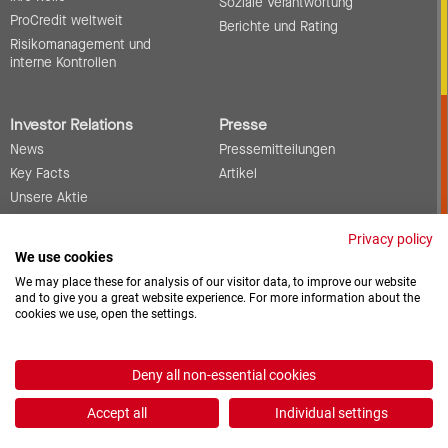
Soziale Verantwortung
ProCredit weltweit
Berichte und Rating
Risikomanagement und
interne Kontrollen
Investor Relations
Presse
News
Pressemitteilungen
Key Facts
Artikel
Unsere Aktie
Berichte und
Privacy policy
Veröffentlichungen
We use cookies
Infos für Fremdkapitalgeber
We may place these for analysis of our visitor data, to improve our website
Events
and to give you a great website experience. For more information about the
Corporate Governance
cookies we use, open the settings.
Kontakt
Deny all non-essential cookies
Offene Stellen
Downloads
Accept all
Individual settings