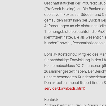
Geschäftstätigkeit der ProCredit Gru
(ProCredit Holding) ist. Die Banken 
operativem Fokus auf Südost- und Os
gemäß den Richtlinien der „Global Rep
Anforderungen an die nichtfinanziell
Themengebiete beleuchtet, die ProCre
identifiziert hatte. Die als wesentl
Kunden“ sowie „Personalphilosophie“ 
Borislav Kostadinov, Mitglied des Ma
für nachhaltige Entwicklung in den L
Konzernabschluss 2017 – unseren jähr
zusammengestellt haben. Der Bericht 
unsere besonderen Kundenbeziehung
Den aktuellen Impact Report finden S
service/downloads.html)
.
Kontakt
:
Andrea Kaufmann, Group Communicati