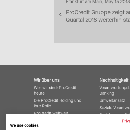
Frankfurt am Main, May 15 2018
ProCredit Gruppe zeigt a
Quartal 2018 weiterhin s
Wir über uns
Nachhaltigkeit
Wer wir sind: ProCredit
Verantwortungs
heute
Banking
Die ProCredit Holding und
Umweltansatz
ihre Rolle
Soziale Verantw
ProCredit weltweit
Berichte und Ra
Risikomanagement und
Priv
We use cookies
interne Kontrollen