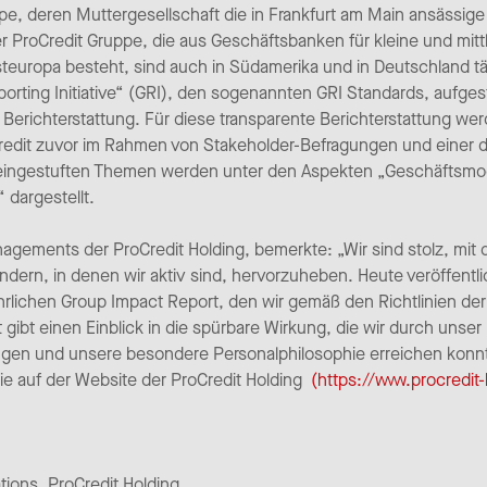
ppe, deren Muttergesellschaft die in Frankfurt am Main ansässig
der ProCredit Gruppe, die aus Geschäftsbanken für kleine und m
teuropa besteht, sind auch in Südamerika und in Deutschland tä
orting Initiative“ (GRI), den sogenannten GRI Standards, aufgestel
e Berichterstattung. Für diese transparente Berichterstattung w
dit zuvor im Rahmen von Stakeholder-Befragungen und einer deta
ich eingestuften Themen werden unter den Aspekten „Geschäftsmod
dargestellt.
nagements der ProCredit Holding, bemerkte: „Wir sind stolz, mit
ändern, in denen wir aktiv sind, hervorzuheben. Heute veröffen
lichen Group Impact Report, den wir gemäß den Richtlinien der „G
gibt einen Einblick in die spürbare Wirkung, die wir durch uns
en und unsere besondere Personalphilosophie erreichen konn
ie auf der Website der ProCredit Holding
(https://www.procredi
ons, ProCredit Holding