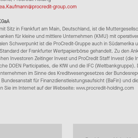
ea.Kaufmann@procredit-group.com
 KGaA
it Sitz in Frankfurt am Main, Deutschland, ist die Muttergesells
banken für kleine und mittlere Unternehmen (KMU) mit operativ
alen Schwerpunkt ist die ProCredit-Gruppe auch in Südamerika un
andard der Frankfurter Wertpapierbörse gehandelt. Zu den Anke
en Investoren Zeitinger Invest und ProCredit Staff Invest (die I
ische DOEN Participaties, die KfW und die IFC (Weltbankgruppe). 
 Unternehmen im Sinne des Kreditwesengesetzes der Bundesrepu
 Bundesanstalt für Finanzdienstleistungsaufsicht (BaFin) und 
n Sie im Internet auf der Webseite: www.procredit-holding.com