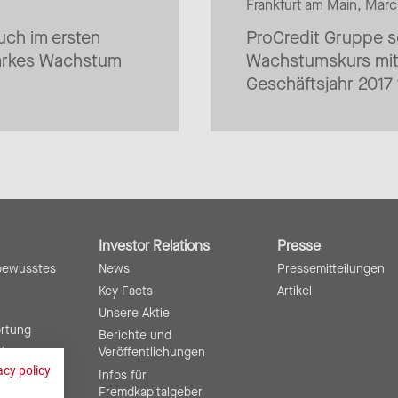
Frankfurt am Main, Marc
uch im ersten
ProCredit Gruppe se
tarkes Wachstum
Wachstumskurs mit
Geschäftsjahr 2017 
Investor Relations
Presse
bewusstes
News
Pressemitteilungen
Key Facts
Artikel
Unsere Aktie
ortung
Berichte und
ting
Veröffentlichungen
acy policy
Infos für
Fremdkapitalgeber