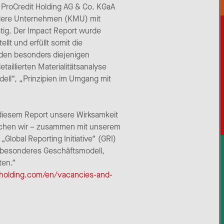
e ProCredit Holding AG & Co. KGaA
ittlere Unternehmen (KMU) mit
tig. Der Impact Report wurde
lt und erfüllt somit die
erden besonders diejenigen
illierten Materialitätsanalyse
ell“, „Prinzipien im Umgang mit
 diesem Report unsere Wirksamkeit
tlichen wir – zusammen mit unserem
lobal Reporting Initiative“ (GRI)
er besonderes Geschäftsmodell,
ten.“
t-holding.com/en/vacancies-and-