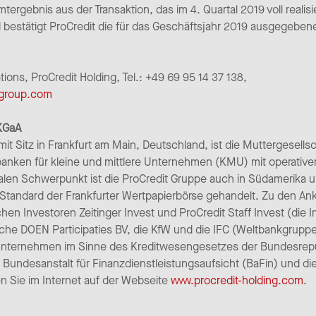
rgebnis aus der Transaktion, das im 4. Quartal 2019 voll realisi
 bestätigt ProCredit die für das Geschäftsjahr 2019 ausgegebe
ns, ProCredit Holding, Tel.: +49 69 95 14 37 138,
-group.com
 KGaA
it Sitz in Frankfurt am Main, Deutschland, ist die Muttergesells
banken für kleine und mittlere Unternehmen (KMU) mit operativ
alen Schwerpunkt ist die ProCredit Gruppe auch in Südamerika un
andard der Frankfurter Wertpapierbörse gehandelt. Zu den Anke
en Investoren Zeitinger Invest und ProCredit Staff Invest (die I
ische DOEN Participaties BV, die KfW und die IFC (Weltbankgruppe
 Unternehmen im Sinne des Kreditwesengesetzes der Bundesrepu
 Bundesanstalt für Finanzdienstleistungsaufsicht (BaFin) und 
n Sie im Internet auf der Webseite
www.procredit-holding.com
.