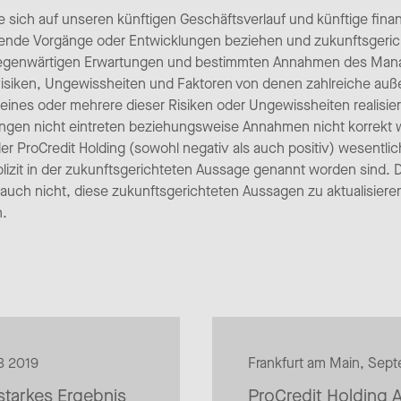
e sich auf unseren künftigen Geschäftsverlauf und künftige fina
effende Vorgänge oder Entwicklungen beziehen und zukunftsgeri
egenwärtigen Erwartungen und bestimmten Annahmen des Manag
 Risiken, Ungewissheiten und Faktoren von denen zahlreiche auß
h eines oder mehrere dieser Risiken oder Ungewissheiten realisier
ngen nicht eintreten beziehungsweise Annahmen nicht korrekt 
er ProCredit Holding (sowohl negativ als auch positiv) wesentl
lizit in der zukunftsgerichteten Aussage genannt worden sind. 
 auch nicht, diese zukunftsgerichteten Aussagen zu aktualisieren
n.
3 2019
Frankfurt am Main, Sep
starkes Ergebnis
ProCredit Holding 