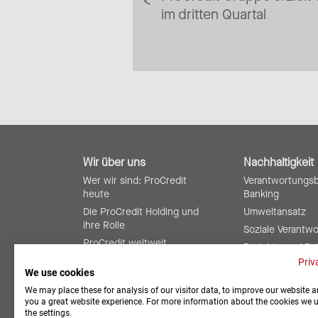
im dritten Quartal
Wir über uns
Nachhaltigkeit
Wer wir sind: ProCredit
Verantwortungs
heute
Banking
Die ProCredit Holding und
Umweltansatz
ihre Rolle
Soziale Verantw
ProCredit weltweit
Berichte und Ra
Risikomanagement und
Priv
We use cookies
interne Kontrollen
We may place these for analysis of our visitor data, to improve our website a
you a great website experience. For more information about the cookies we 
the settings.