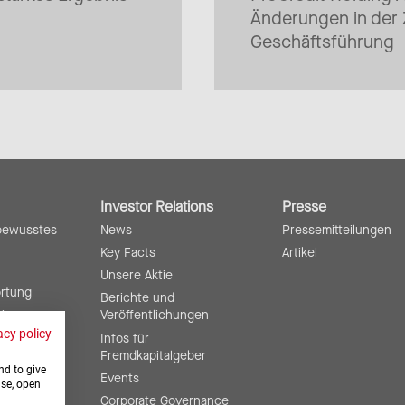
Änderungen in der
Geschäftsführung
Investor Relations
Presse
bewusstes
News
Pressemitteilungen
Key Facts
Artikel
Unsere Aktie
ortung
Berichte und
ting
Veröffentlichungen
acy policy
Infos für
Fremdkapitalgeber
nd to give
Events
use, open
Corporate Governance