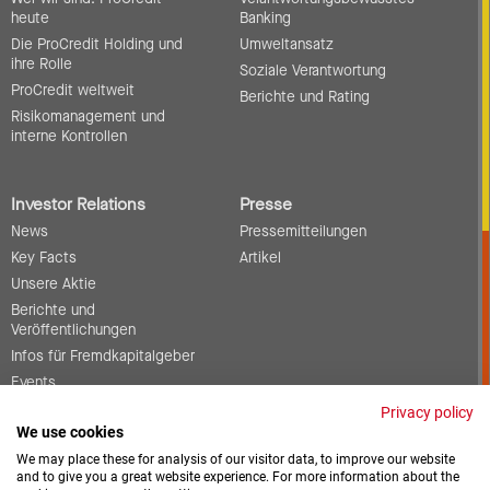
heute
Banking
Die ProCredit Holding und
Umweltansatz
ihre Rolle
Soziale Verantwortung
ProCredit weltweit
Berichte und Rating
Risikomanagement und
interne Kontrollen
Investor Relations
Presse
News
Pressemitteilungen
Key Facts
Artikel
Unsere Aktie
Berichte und
Veröffentlichungen
Infos für Fremdkapitalgeber
Events
Corporate Governance
Privacy policy
We use cookies
Kontakt
We may place these for analysis of our visitor data, to improve our website
and to give you a great website experience. For more information about the