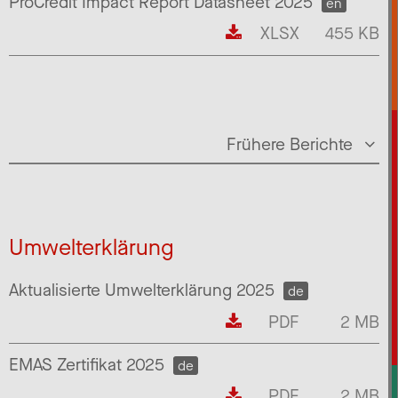
ProCredit Impact Report Datasheet 2025
en
XLSX
455 KB
Frühere Berichte
Umwelterklärung
Aktualisierte Umwelterklärung 2025
de
PDF
2 MB
EMAS Zertifikat 2025
de
PDF
2 MB