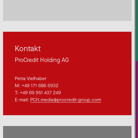
Kontakt
ProCredit Holding AG
Petra Vielhaber
M: +49 171 686 5932
T: +49 69 951 437 249
E-mail:
PCH.media@procredit-group.com