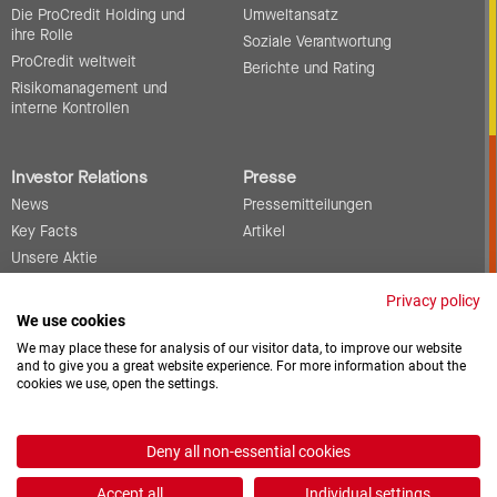
Die ProCredit Holding und
Umweltansatz
ihre Rolle
Soziale Verantwortung
ProCredit weltweit
Berichte und Rating
Risikomanagement und
interne Kontrollen
Investor Relations
Presse
News
Pressemitteilungen
Key Facts
Artikel
Unsere Aktie
Berichte und
Privacy policy
Veröffentlichungen
We use cookies
Infos für Fremdkapitalgeber
We may place these for analysis of our visitor data, to improve our website
Events
and to give you a great website experience. For more information about the
Corporate Governance
cookies we use, open the settings.
Kontakt
Deny all non-essential cookies
Offene Stellen
Downloads
Accept all
Individual settings